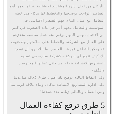
الأركان من اجل ادارة المشاريع الانشائية بنجاح، ومن أهم
العناصر الواجب توضيحها والتخطيط لها بذكاء هي خطة
التعامل مع عمال البناء، فهم العنصر الاساسي في
المؤسسة والتعامل معهم أمر في غاية الصعوبة في كثير
من الاحيان، ومن المهم توفير بيئة عمل مناسبة تحفزهم
على العمل مع الشركة، والحفاظ على سلامتهم وصحتهم،
فلا يمكن التغافل عن هذا العنصر، ولذلك نريد أن نوضح
لك كيف تنجح أي شركة – كشركة ساب- في تسليم
المشاريع الانشائية بنجاح من خلال عمالها المحترفين
والكُفء.
وفي النقاط التالية نوضح لك أهم 5 طرق فعالة ساعدتنا
على ادارة المشاريع الانشائية بذكاء، وبناء علاقة قوية بينا
وبين العمال وبالتالي زيادة عدد عملائنا!
5 طرق ترفع كفاءة العمال
وانتاجيتهم: