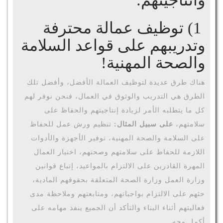
1) توظيف عمالة محترفة
وتدريبهم على قواعد السلامة
والصحة المهنية!
هناك طرق عديدة لتوظيف العمالة الأفضل، وأفضل تلك
الطرق هي التدريب والوثوق في العمال، فنحن نوفر لهم
كل ما يتطلبه الأمر لزيادة إنتاجيتهم والحفاظ على
سلامتهم،
على سبيل المثال:
تنظيم ورش عمل للحفاظ
على السلامة والصحة المهنية، توفير الأجهزة والأدوات
اللازمة للحفاظ على سلامتهم وصحتهم، اختيار العمال
المهرة القادرين على الالتزام بالمواعيد، إتباع قوانين
وزارة العمل وزارة الصحة المتعلقة بحقوقهم المادية،
حثهم على الالتزام بواجباتهم، ومتابعتهم وملاحظة مدى
فعاليتهم أثناء البناء والتأكد أن الجميع ينفذ مهامه على
أكمل وجه.