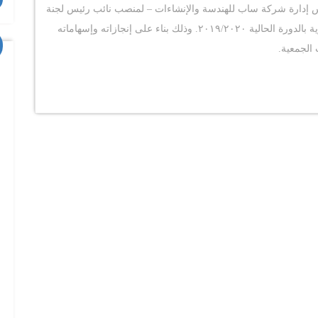
 إدارة شركة ساب للهندسة والإنشاءات – لمنصب نائب رئيس لجنة
الإسكان والتنمية العمرانية بجمعية رجال أعمال الإسكندرية بالدورة الحالية ٢٠١٩/٢٠٢٠. وذلك بناء على إنجازاته وإسهاماته
الجمعية.