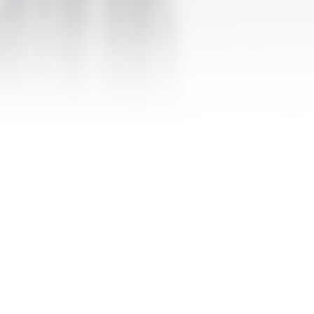
اسم المشروع:
مبنى مكتب شركة أبوقير للبترول
صاحب المشروع:
ابو قير للبترول