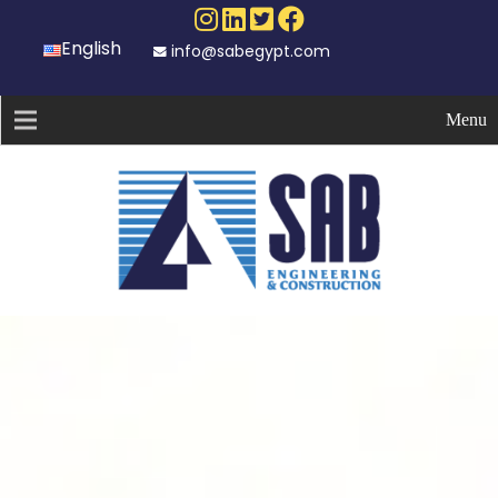
English
info@sabegypt.com
Menu